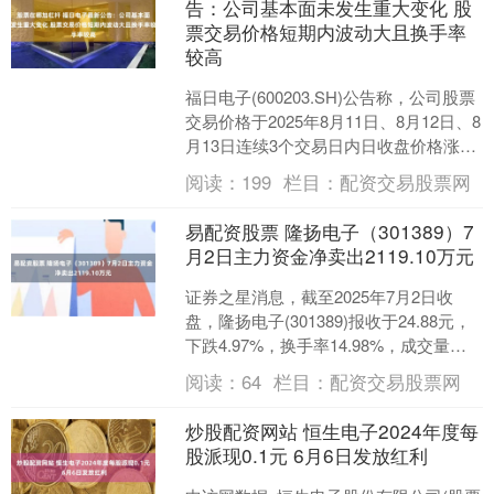
告：公司基本面未发生重大变化 股
票交易价格短期内波动大且换手率
较高
福日电子(600203.SH)公告称，公司股票
交易价格于2025年8月11日、8月12日、8
月13日连续3个交易日内日收盘价格涨幅
偏离值累计超过20%，属于股票....
阅读：
199
栏目：
配资交易股票网
易配资股票 隆扬电子（301389）7
月2日主力资金净卖出2119.10万元
证券之星消息，截至2025年7月2日收
盘，隆扬电子(301389)报收于24.88元，
下跌4.97%，换手率14.98%，成交量
12.29万手，成交额3.08亿....
阅读：
64
栏目：
配资交易股票网
炒股配资网站 恒生电子2024年度每
股派现0.1元 6月6日发放红利