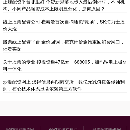
正规配资平台哪里好 个贷新规落地步入最后倒计时，不同机
构、不同产品融资成本上限明显分化，是何原因？
线上股票配资公司 崔泰源首次自掏腰包“救场”，SK海力士股
价大涨
股票线上配资平台 金价回调，按克计价金饰重回消费风口，
记者实探
关于股票的专业 拟投资逾47亿元，688005，加码钠电正极材
料一体化
炒股配资网上 汉得信息再闯港交所：数亿元减值拨备侵蚀利
润，核心技术体系显著依赖第三方软件
配资交易股票网
配资在线杠杆网
融资配资专业网